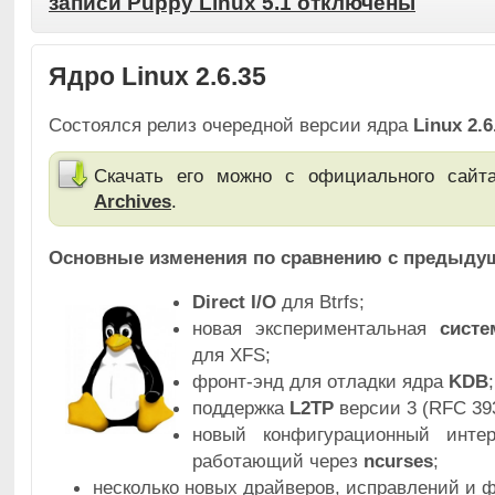
записи Puppy Linux 5.1
отключены
Ядро Linux 2.6.35
Состоялся релиз очередной версии ядра
Linux 2.6
Скачать его можно с официального сай
Archives
.
Основные изменения по сравнению с предыдущ
Direct I/O
для Btrfs;
новая экспериментальная
систе
для XFS;
фронт-энд для отладки ядра
KDB
;
поддержка
L2TP
версии 3 (RFC 39
новый конфигурационный инт
работающий через
ncurses
;
несколько новых драйверов, исправлений и 