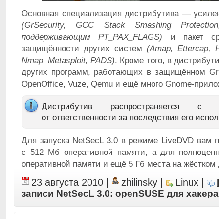
Основная специализация дистрибутива — усиле
(GrSecurity, GCC Stack Smashing Protection
поддерживающим PT_PAX_FLAGS)
и пакет ср
защищённости других систем
(Amap, Ettercap, 
Nmap, Metasploit, PADS)
. Кроме того, в дистрибу
других программ, работающих в защищённом GrS
OpenOffice, Vuze, Qemu и ещё много Gnome-прило
Дистрибутив распространяется с 
от ответственности за последствия его испо
Для запуска NetSecL 3.0 в режиме LiveDVD вам 
с 512 Мб оперативной памяти, а для полноцен
оперативной памяти и ещё 5 Гб места на жёстком 
23 августа 2010
|
zhilinsky
|
Linux
|
записи NetSecL 3.0: openSUSE для хакера