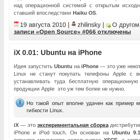
над операционной системой с открытым исхо
ставшей впоследствии
Haiku OS
.
19 августа 2010
|
zhilinsky
|
О другом
записи «Open Source» #066
отключены
iX 0.01: Ubuntu на iPhone
Идея запустить
Ubuntu
на
iPhone
— это уже неко
Linux не станут покупать телефоны Apple с 
устанавливать туда бесплатную операционную
продукции Apple это уж тем более не нужно.
Но такой опыт вполне удачен как пример 
гибкости Linux.
iX
— это
экспериментальная сборка
дистрибутив
iPhone и iPod touch. Он основан на
Ubuntu 9.