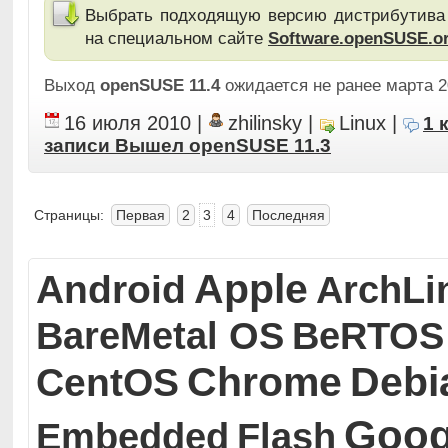
Выбрать подходящую версию дистрибутива 
на специальном сайте
Software.openSUSE.o
Выход
openSUSE 11.4
ожидается не ранее марта 2
16 июля 2010
|
zhilinsky
|
Linux
|
1 
записи Вышел openSUSE 11.3
Страницы:
Первая
2
3
4
Последняя
Apple
Android
ArchLi
BareMetal OS
BeRTOS
Chrome
Debi
CentOS
Goog
Embedded
Flash