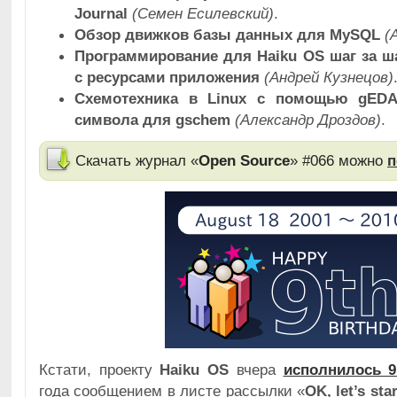
Journal
(Семен Есилевский)
.
Обзор движков базы данных для MySQL
(
Программирование для Haiku OS шаг за ша
с ресурсами приложения
(Андрей Кузнецов)
Схемотехника в Linux с помощью gEDA.
символа для gschem
(Александр Дроздов)
.
Скачать журнал «
Open Source
» #066 можно
п
Кстати, проекту
Haiku OS
вчера
исполнилось 9
года сообщением в листе рассылки «
OK, let’s star