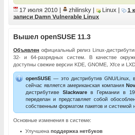
17 июля 2010
|
zhilinsky
|
Linux
|
1 
записи Damn Vulnerable Linux
Вышел openSUSE 11.3
Объявлен
официальный релиз Linux-дистрибут
32- и 64-разрядных систем. В качестве окру
доступны свежие версии KDE, GNOME, Xfce и LX
openSUSE
— это дистрибутив GNU/Linux, в
сейчас является американская компания
Nove
дистрибутиве
Slackware
в Германии в 19
переделан и представляет собой обособле
собственным форматом пакетов и системой н
Основные изменения в системе:
Улучшена
поддержка нетбуков