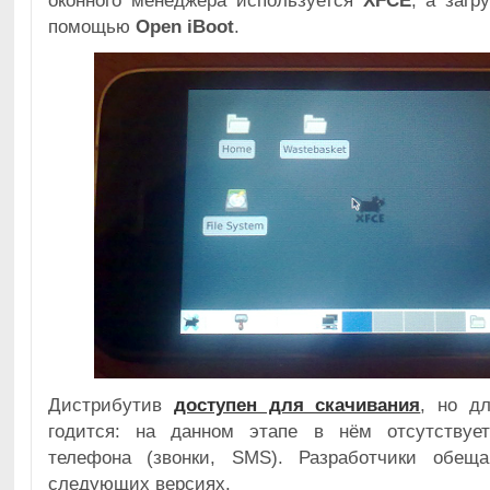
оконного менеджера используется
XFCE
, а загр
помощью
Open iBoot
.
Дистрибутив
доступен для скачивания
, но д
годится: на данном этапе в нём отсутствуе
телефона (звонки, SMS). Разработчики обещ
следующих версиях.