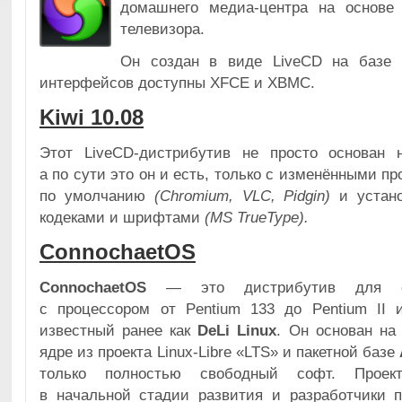
домашнего медиа-центра на основе
телевизора.
Он создан в виде LiveCD на базе U
интерфейсов доступны XFCE и XBMC.
Kiwi 10.08
Этот LiveCD-дистрибутив не просто основан н
а по сути это он и есть, только с изменёнными п
по умолчанию
(Chromium, VLC, Pidgin)
и устан
кодеками и шрифтами
(MS TrueType).
ConnochaetOS
ConnochaetOS
— это дистрибутив для с
с процессором от Pentium 133 до Pentium II
известный ранее как
DeLi Linux
. Он основан на
ядре из проекта Linux-Libre «LTS» и пакетной базе
только полностью свободный софт. Проек
в начальной стадии развития и разработчики