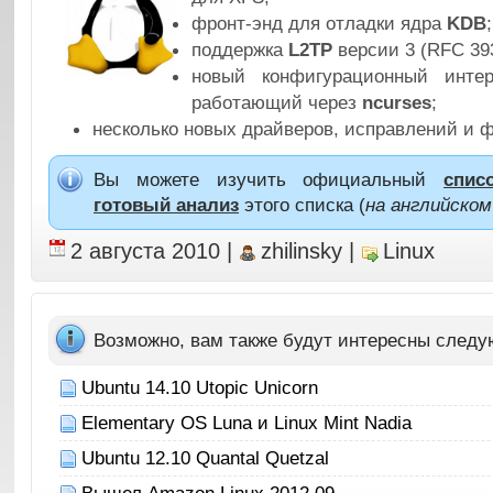
фронт-энд для отладки ядра
KDB
;
поддержка
L2TP
версии 3 (RFC 39
новый конфигурационный инт
работающий через
ncurses
;
несколько новых драйверов, исправлений и 
Вы можете изучить официальный
спис
готовый анализ
этого списка (
на английском
2 августа 2010
|
zhilinsky
|
Linux
Возможно, вам также будут интересны след
Ubuntu 14.10 Utopic Unicorn
Elementary OS Luna и Linux Mint Nadia
Ubuntu 12.10 Quantal Quetzal
Вышел Amazon Linux 2012.09