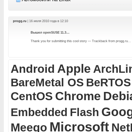
progg.ru
| 16 июля 2010 года в 12:10
Вышел openSUSE 11.3…
Thank you for submitting this cool story — Trackback from progg.ru…
Apple
Android
ArchLi
BareMetal OS
BeRTOS
Chrome
Debi
CentOS
Goog
Embedded
Flash
Microsoft
Meego
Ne