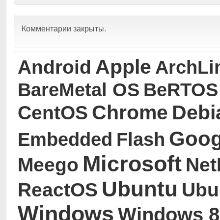
Комментарии закрыты.
Apple
Android
ArchLi
BareMetal OS
BeRTOS
Chrome
Debi
CentOS
Goog
Embedded
Flash
Microsoft
Meego
Ne
Ubuntu
ReactOS
Ubu
Windows
Windows 8