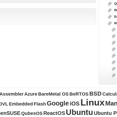
Q
I
B
М
BSD
Assembler
Azure
BareMetal OS
BeRTOS
Calcul
Linux
Google
Man
iOS
DVL
Embedded
Flash
Ubuntu
penSUSE
ReactOS
Ubuntu 
QubesOS