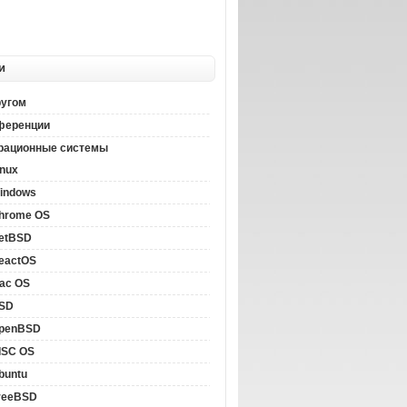
и
ругом
ференции
рационные системы
inux
indows
hrome OS
etBSD
eactOS
ac OS
SD
penBSD
ISC OS
buntu
reeBSD