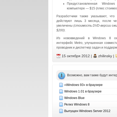
Предустановленная Windo
компьютере — $15 (плюс стоимос
Разработчики также указывают, что
действуют лишь 3 месяца, после че
увеличены
(стоимость DVD-версии ожи
$200)
.
Из нововведений в Windows 8 ож
интерфейс Metro, улучшенная совмес
проводник и диспетчер задач и поддерж
15 октября 2012
|
zhilinsky
|
Возможно, вам также будут инт
«Windows 93» в браузере
Windows 1.01 в браузере
Windows Blue
Релиз Windows 8
Выпущен Windows Server 2012