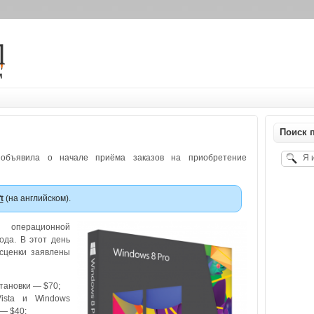
м
Поиск п
объявила о начале приёма заказов на приобретение
t
(на английском).
 операционной
ода. В этот день
сценки заявлены
тановки — $70;
ista и Windows
 — $40;