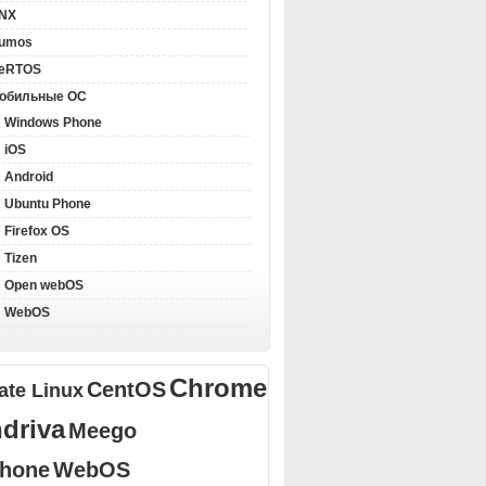
NX
llumos
eRTOS
обильные ОС
Windows Phone
iOS
Android
Ubuntu Phone
Firefox OS
Tizen
Open webOS
WebOS
Chrome
CentOS
ate Linux
driva
Meego
Phone
WebOS