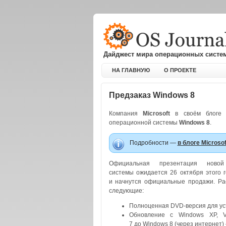
Дайджест мира операционных систе
НА ГЛАВНУЮ
О ПРОЕКТЕ
Предзаказ Windows 8
Компания
Microsoft
в своём блоге 
операционной системы
Windows 8
.
Подробности —
в блоге Microsof
Официальная презентация новой
системы ожидается 26 октября этого г
и начнутся официальные продажи. Ра
следующие:
Полноценная DVD-версия для ус
Обновление с Windows XP, V
7 до Windows 8 (через интернет)