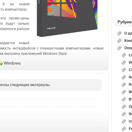
ws 8 на новом
ть компьютера).
 эти промо-цены
Рубрик
го будут сильно
дается в районе
О д
Кон
идается новый
Опе
тимость интерфейсов с планшетными компьютерами, новые
ка магазина приложений Windows Store.
L
W
Windows
C
N
R
ересны следующие материалы:
M
B
O
R
U
F