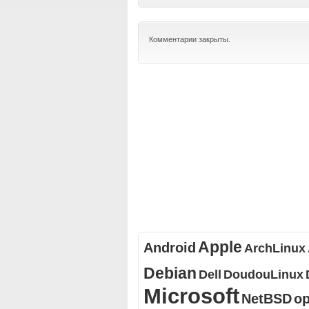
Комментарии закрыты.
Apple
Android
ArchLinux
Debian
Dell
DoudouLinux
Microsoft
NetBSD
o