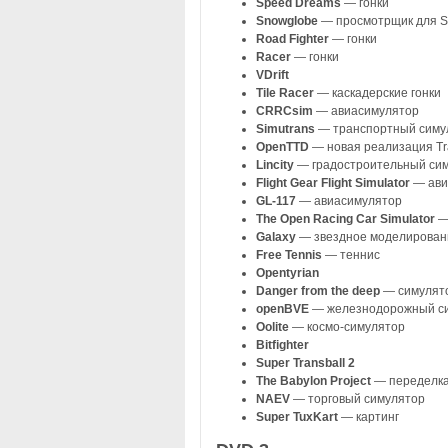
Speed Dreams
— гонки
Snowglobe
— просмотрщик для Se
Road Fighter
— гонки
Racer
— гонки
VDrift
Tile Racer
— каскадерские гонки
CRRCsim
— авиасимулятор
Simutrans
— транспортный симу
OpenTTD
— новая реализация Tra
Lincity
— градостроительный си
Flight Gear Flight Simulator
— ави
GL-117
— авиасимулятор
The Open Racing Car Simulator
—
Galaxy
— звездное моделирован
Free Tennis
— теннис
Opentyrian
Danger from the deep
— симулят
openBVE
— железнодорожный с
Oolite
— космо-симулятор
Bitfighter
Super Transball 2
The Babylon Project
— переделка 
NAEV
— торговый симулятор
Super TuxKart
— картинг