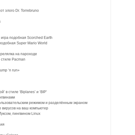
от злого Dr. Torrebruno
s
игра подобная Scorched Earth
одобная Super Mario World
трелялка на пароходе
в стиле Pacman
ump ‘n run»
’ в стиле ‘Biplanes’ и ‘BIP’
нгвинами
ользовательским режимом и разделённым экраном
 вирусов на ваш компьютер
Туксом, пингвином Linux
ния