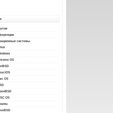
и
ругом
ференции
рационные системы
inux
indows
hrome OS
etBSD
eactOS
ac OS
SD
penBSD
ISC OS
buntu
reeBSD