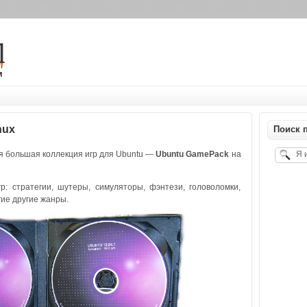
м
nux
Поиск п
я большая коллекция игр для Ubuntu —
Ubuntu GamePack
на
р: стратегии, шутеры, симуляторы, фэнтези, головоломки,
ие другие жанры.