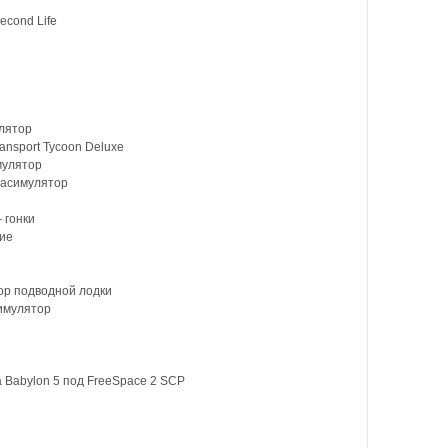
cond Life
лятор
nsport Tycoon Deluxe
мулятор
асимулятор
 гонки
ие
ор подводной лодки
имулятор
Babylon 5 под FreeSpace 2 SCP