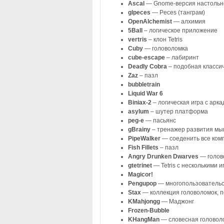
Ascal
— Gnome-версия настольной
glpeces
— Peces (танграм)
OpenAlchemist
— алхимия
5Ball
– логическое приложение
vertris
– клон Tetris
Cuby
— головоломка
cube-escape
– лабиринт
Deadly Cobra
– подобная классич
Zaz
– пазл
bubbletrain
Liquid War 6
Biniax-2
– логическая игра с арк
asylum
– шутер платформа
peg-e
— пасьянс
gBrainy
– тренажер развития м
PipeWalker
— соеденить все ком
Fish Fillets
– пазл
Angry Drunken Dwarves
— голов
gtetrinet
— Tetris c несколькими 
Magicor!
Pengupop
— многопользовательск
Stax
— коллекция головоломок, по
KMahjongg
— Маджонг
Frozen-Bubble
KHangMan
— словесная головол