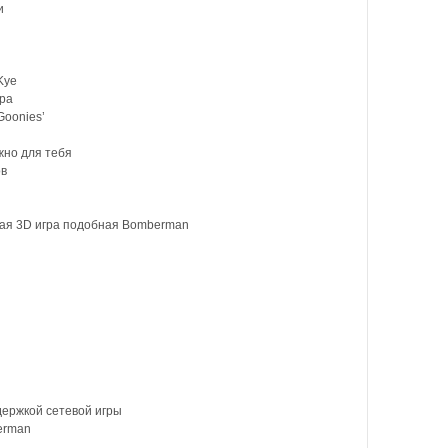
и
Kye
ра
Goonies’
но для тебя
ов
кая 3D игра подобная Bomberman
ержкой сетевой игры
erman