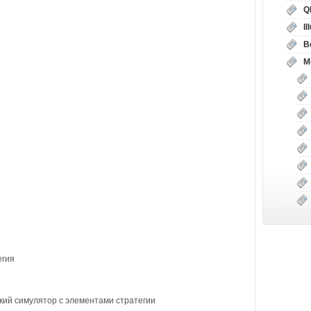
Q
I
B
М
егия
ий симулятор с элементами стратегии