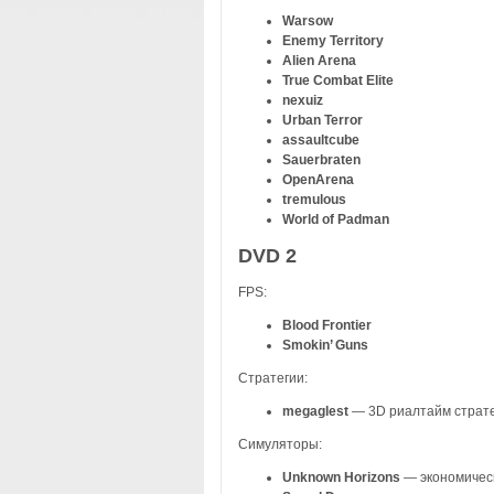
Warsow
Enemy Territory
Alien Arena
True Combat Elite
nexuiz
Urban Terror
assaultcube
Sauerbraten
OpenArena
tremulous
World of Padman
DVD 2
FPS:
Blood Frontier
Smokin’ Guns
Стратегии:
megaglest
— 3D риалтайм страт
Симуляторы:
Unknown Horizons
— экономическ