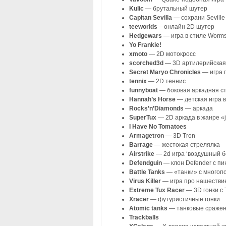
Kulic
— брутальный шутер
Capitan Sevilla
— сохрани Seville 
teeworlds
– онлайн 2D шутер
Hedgewars
— игра в стиле Worm
Yo Frankie!
xmoto
— 2D мотокросс
scorched3d
— 3D артилерийская 
Secret Maryo Chronicles
— игра п
tennix
— 2D теннис
funnyboat
— боковая аркадная с
Hannah’s Horse
— детская игра 
Rocks’n’Diamonds
— аркада
SuperTux
— 2D аркада в жанре «j
I Have No Tomatoes
Armagetron
— 3D Tron
Barrage
— жестокая стрелялка
Airstrike
— 2d игра ‘воздушный бой
Defendguin
— клон Defender с пи
Battle Tanks
— «танки» с многоп
Virus Killer
— игра про нашествие
Extreme Tux Racer
— 3D гонки с 
Xracer
— футуристичные гонки
Atomic tanks
— танковые сраже
Trackballs