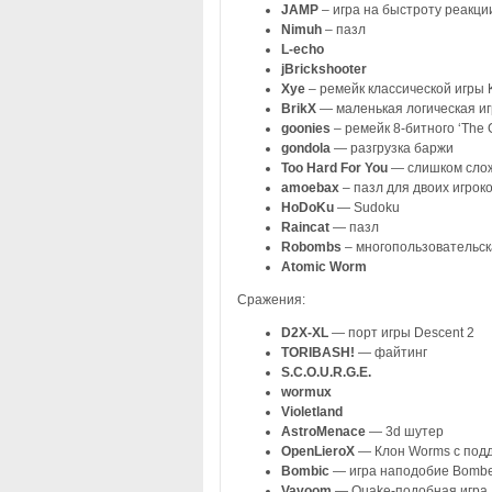
JAMP
– игра на быстроту реакци
Nimuh
– пазл
L-echo
jBrickshooter
Xye
– ремейк классической игры 
BrikX
— маленькая логическая иг
goonies
– ремейк 8-битного ‘The 
gondola
— разгрузка баржи
Too Hard For You
— слишком слож
amoebax
– пазл для двоих игрок
HoDoKu
— Sudoku
Raincat
— пазл
Robombs
– многопользовательс
Atomic Worm
Сражения:
D2X-XL
— порт игры Descent 2
TORIBASH!
— файтинг
S.C.O.U.R.G.E.
wormux
Violetland
AstroMenace
— 3d шутер
OpenLieroX
— Клон Worms с подд
Bombic
— игра наподобие Bomb
Vavoom
— Quake-подобная игра