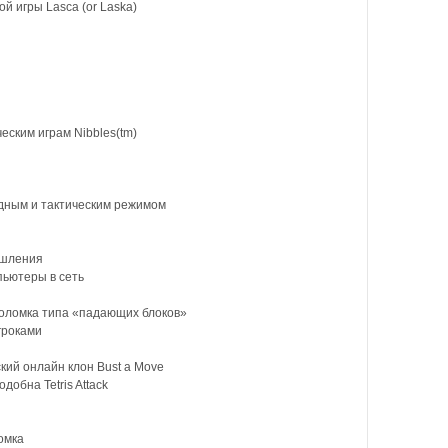
 игры Lasca (or Laska)
еским играм Nibbles(tm)
адным и тактическим режимом
ышления
пьютеры в сеть
оломка типа «падающих блоков»
игроками
ий онлайн клон Bust a Move
добна Tetris Attack
омка