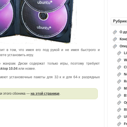
Рубрик
О д
Кон
Опе
ит в том, что имея его под рукой и не имея быстрого и
L
ете установить игру.
W
 жанрам. Диски содержат только игры, поэтому требуют
C
ktop 10.04
или новее.
N
меют установочные пакеты для 32-х и для 64-х разрядных
R
M
и этого сбоника —
на этой странице
.
B
O
R
U
F