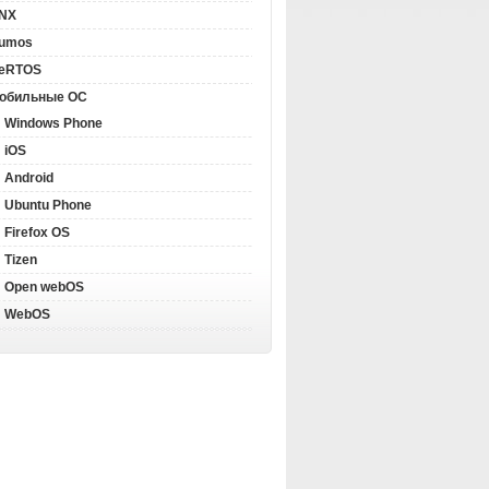
NX
llumos
eRTOS
обильные ОС
Windows Phone
iOS
Android
Ubuntu Phone
Firefox OS
Tizen
Open webOS
WebOS