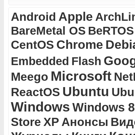
Apple
Android
ArchLi
BareMetal OS
BeRTOS
Chrome
Debi
CentOS
Goog
Embedded
Flash
Microsoft
Meego
Ne
Ubuntu
ReactOS
Ubu
Windows
Windows 8
Store
XP
Анонсы
Вид