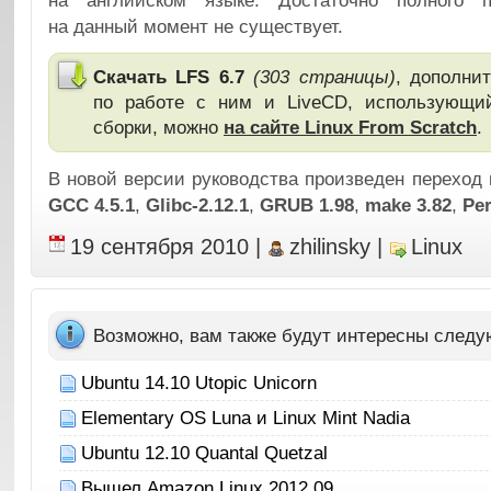
на английском языке. Достаточно полного 
на данный момент не существует.
Скачать LFS 6.7
(303 страницы)
, дополни
по работе с ним и LiveCD, использующи
сборки, можно
на сайте Linux From Scratch
.
В новой версии руководства произведен переход
GCC 4.5.1
,
Glibc-2.12.
1
,
GRUB 1.98
,
make 3.82
,
Per
19 сентября 2010
|
zhilinsky
|
Linux
Возможно, вам также будут интересны след
Ubuntu 14.10 Utopic Unicorn
Elementary OS Luna и Linux Mint Nadia
Ubuntu 12.10 Quantal Quetzal
Вышел Amazon Linux 2012.09