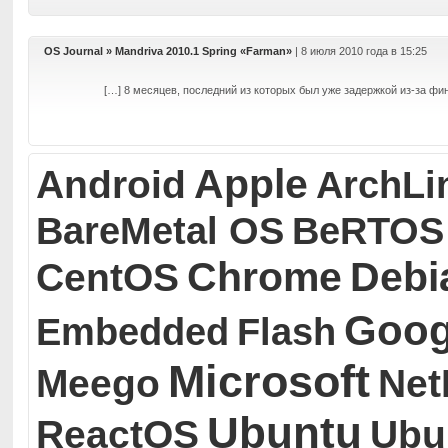
OS Journal » Mandriva 2010.1 Spring «Farman»
| 8 июля 2010 года в 15:25
[…] 8 месяцев, последний из которых был уже задержкой из-за фи
Apple
Android
ArchLi
BareMetal OS
BeRTOS
Chrome
Debi
CentOS
Goog
Embedded
Flash
Microsoft
Meego
Ne
Ubuntu
ReactOS
Ubu