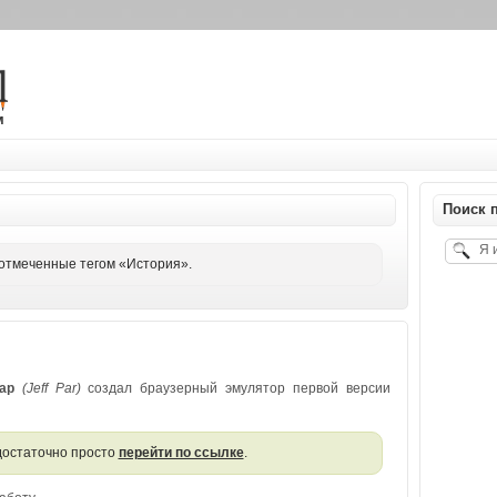
м
Поиск п
отмеченные тегом «История».
ар
(Jeff Par)
создал браузерный эмулятор первой версии
 достаточно просто
перейти по ссылке
.