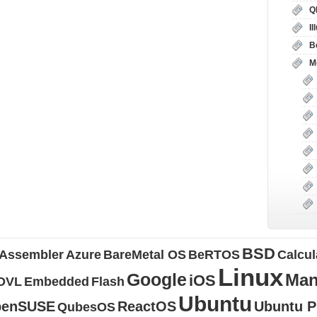
Q
I
B
М
BSD
Assembler
Azure
BareMetal OS
BeRTOS
Calcul
Linux
Google
Man
iOS
DVL
Embedded
Flash
Ubuntu
penSUSE
ReactOS
Ubuntu 
QubesOS