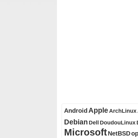
Apple
Android
ArchLinux
Debian
Dell
DoudouLinux
Microsoft
NetBSD
o