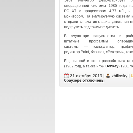
Этот эмулятор демонстрирует р
операционной системы 1985 года н
PC XT с процессором 4,77 мГц и
монитором. На эмулируемую систему 
отправить нажатия клавиш, движения м
подгрузить содержимое дискеты.
В эмуляторе запускаются и раб
штатные программы операцио
системы — калькулятор, графич
редактор Paint, блокнот, «Реверси», тек
Ещё на сайте этого разработчика м
(1982 год), а также игры
Donkey
(1981 го
31 октября 2013
|
zhilinsky
|
браузере
отключены