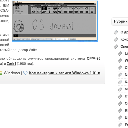
аботу
а IBM
 CGA-
можно
ышки,
Рубрик
О д
отают
Кон
нной
еский
Опе
стовый процессор Write.
L
ожно обнаружить эмулятор операционной системы
CP/M-86
W
д) и
Zork I
(1980 год).
C
Windows
|
Комментарии
к записи Windows 1.01 в
N
R
M
B
O
R
U
F