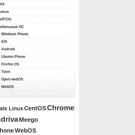
NX
llumos
eRTOS
обильные ОС
Windows Phone
iOS
Android
Ubuntu Phone
Firefox OS
Tizen
Open webOS
WebOS
Chrome
CentOS
ate Linux
driva
Meego
Phone
WebOS