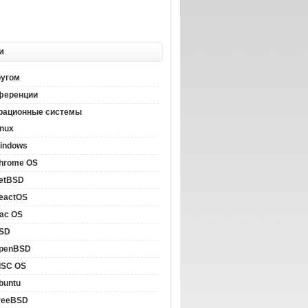
и
ругом
ференции
рационные системы
inux
indows
hrome OS
etBSD
eactOS
ac OS
SD
penBSD
ISC OS
buntu
reeBSD