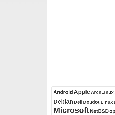
Apple
Android
ArchLinux
Debian
Dell
DoudouLinux
Microsoft
NetBSD
o