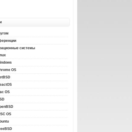
и
ругом
ференции
рационные системы
inux
indows
hrome OS
etBSD
eactOS
ac OS
SD
penBSD
ISC OS
buntu
reeBSD