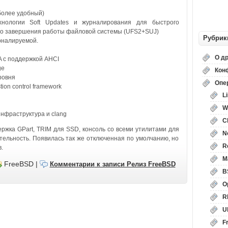
более удобный)
хнологии Soft Updates и журналирования для быстрого
го завершения работы файловой системы (UFS2+SUJ)
Рубрик
рналируемой.
О д
 с поддержкой AHCI
ge
Кон
ровня
Опе
ion control framework
L
W
нфраструктура и clang
C
ржка GPart, TRIM для SSD, консоль со всеми утилитами для
N
тельность. Появилась так же отключенная по умолчанию, но
R
.
M
FreeBSD
|
Комментарии
к записи Релиз FreeBSD
B
O
R
U
F