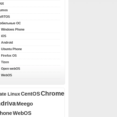
NX
llumos
eRTOS
обильные ОС
Windows Phone
iOS
Android
Ubuntu Phone
Firefox OS
Tizen
Open webOS
WebOS
Chrome
CentOS
ate Linux
driva
Meego
Phone
WebOS