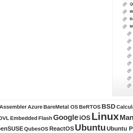
Q
I
B
М
BSD
Assembler
Azure
BareMetal OS
BeRTOS
Calcul
Linux
Google
Man
iOS
DVL
Embedded
Flash
Ubuntu
penSUSE
ReactOS
Ubuntu 
QubesOS