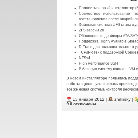
Полностью новый инсталлятор (
Совместное использование те
восстановления после аварийно
Файловая система UFS стала жу
ZFS версии 28
Обновленные драйверы ATA/SATA
Поддержка Highly Available Stora
D-Trace для пользовательского у
TCP/IP-стек с поддержкой Congest
NFSv4
High Performance SSH
В базовую систему вошла LLVM-и
В новом инсталляторе появилась подде
работы с geom, увеличилась производи
всё же новая система контроля ресурсов
13 января 2012
|
zhilinsky
|
9.0
отключены