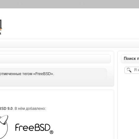
м
Поиск п
отмеченные тегом «FreeBSD».
BSD 9.0
. В нём добавлено: