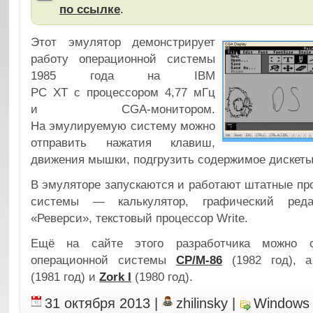
по ссылке
.
Этот эмулятор демонстрирует
работу операционной системы
1985 года на IBM
PC XT с процессором 4,77 мГц
и CGA-монитором.
На эмулируемую систему можно
отправить нажатия клавиш,
движения мышки, подгрузить содержимое дискеты
В эмуляторе запускаются и работают штатные п
системы — калькулятор, графический редак
«Реверси», текстовый процессор Write.
Ещё на сайте этого разработчика можно о
операционной системы
CP/M-86
(1982 год), 
(1981 год) и
Zork I
(1980 год).
31 октября 2013
|
zhilinsky
|
Windows